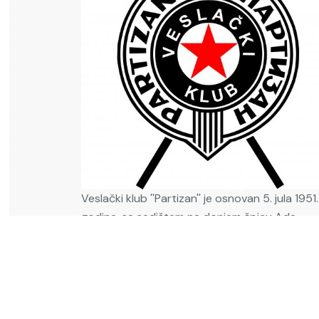
Veslački klub ''Partizan'' je osnovan 5. jula 1951.
godine, sa sedištem na donjem špicu Ade
Ciganlije. Klub se i danas nalazi na istom mestu
objektu čiji je tadašnji vlasnik bila Jugosloven
narodna armija (JNA)