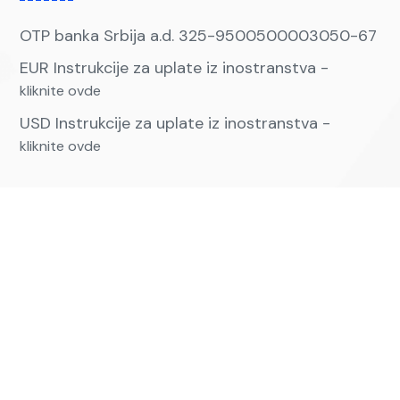
OTP banka Srbija a.d. 325-9500500003050-67
EUR Instrukcije za uplate iz inostranstva -
kliknite ovde
USD Instrukcije za uplate iz inostranstva -
kliknite ovde
Kontakt
Kontaktirajte nas
+381 63 593669,+381 63 230933
Email:
vkpartizan@vkpartizan.rs