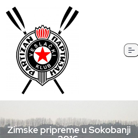
Zimske pripreme u Sokobanji