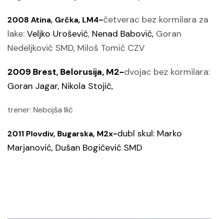
četverac bez kormilara za
2008 Atina, Grčka, LM4-
lake:
Veljko Urošević
,
Nenad Babović,
Goran
Nedeljković SMD, Miloš Tomić CZV
2009 Brest, Belorusija, M2-
dvojac bez kormilara:
Goran Jagar, Nikola Stojić,
trener: Nebojša Ilić
dubl skul:
Mark
o
2011 Plovdiv, Bugarska, M2x-
Marjanović
,
Dušan Bogičević SMD