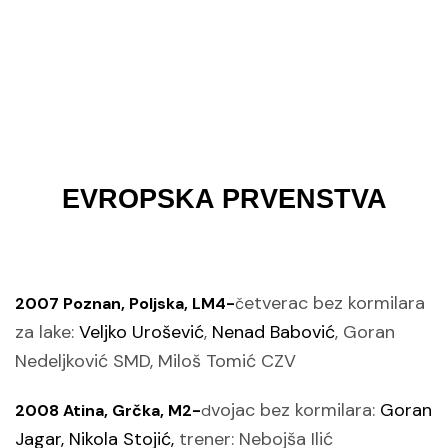
EVROPSKA PRVENSTVA
etverac bez kormilara
2007 Poznan, Poljska, LM4-
č
za lake:
Veljko Urošević
,
Nenad Babović
,
Goran
Nedeljković SMD, Miloš Tomić CZV
vojac bez kormilara:
Goran
2008 Atina, Grčka, M2-
d
Jagar, Nikola Stojić,
trener: Nebojša Ilić