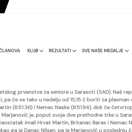
 ČLANOVA
KLUB
REZULTATI
SVE NAŠE MEDALJE
etskog prvenstva za seniore u Sarasoti (SAD). Naš repr
i, pa će se tako u nedelju od 15,15 č boriti za plasman
 Martin (6:51.36) i Nemac Naske (6:51.94), dok će četvrto
u. Marjanović je, poput svoje dve prethodne trke u Saras
 zaostatak imali Hrvat Martin, Britanac Baras i Nemac N
o ga je Danac Nilsen, pa je Marjanović u poslednju če