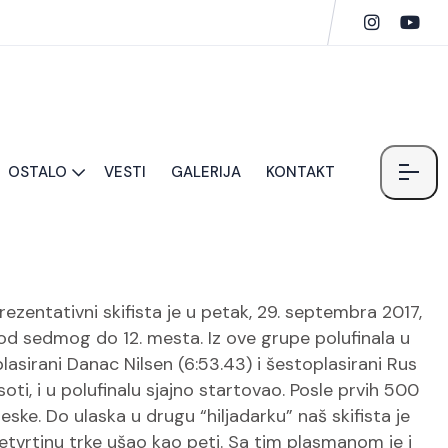
OSTALO
VESTI
GALERIJA
KONTAKT
ezentativni skifista je u petak, 29. septembra 2017,
 od sedmog do 12. mesta. Iz ove grupe polufinala u
plasirani Danac Nilsen (6:53.43) i šestoplasirani Rus
oti, i u polufinalu sjajno startovao. Posle prvih 500
eske. Do ulaska u drugu “hiljadarku” naš skifista je
tvrtinu trke ušao kao peti. Sa tim plasmanom je i