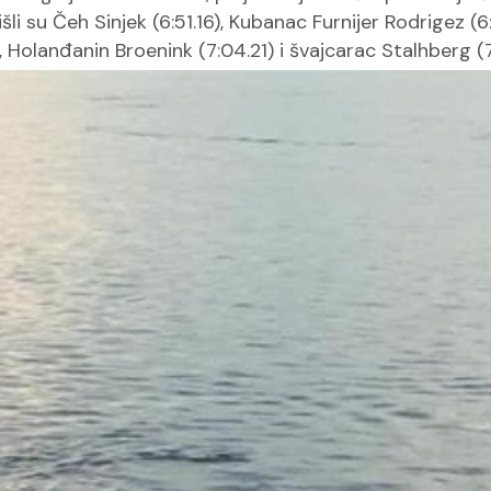
tišli su Čeh Sinjek (6:51.16), Kubanac Furnijer Rodrigez
), Holanđanin Broenink (7:04.21) i švajcarac Stalhberg (7: