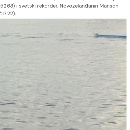
 (6:52.68) i svetski rekorder, Novozelanđanin Manson
17.22).