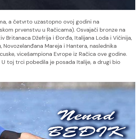
ima, a četvrto uzastopno ovoj godini na
opskom prvenstvu u Račicama). Osvajači bronze na
ritanaca Džefrija i Đorđa, Italijana Loda i Vičinija,
lu, Novozelanđana Mareja i Hantera, naslednika
ancuske, vicešampiona Evrope iz Račica ove godine.
toj trci pobedila je posada Italije, a drugi bio