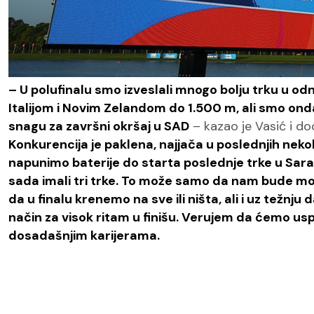
– U polufinalu smo izveslali mnogo bolju trku u od
Italijom i Novim Zelandom do 1.500 m, ali smo ond
snagu za završni okršaj u SAD
– kazao je Vasić i d
Konkurencija je paklena, najjača u poslednjih neko
napunimo baterije do starta poslednje trke u Sara
sada imali tri trke. To može samo da nam bude mo
da u finalu krenemo na sve ili ništa, ali i uz tež
način za visok ritam u finišu. Verujem da ćemo usp
dosadašnjim karijerama.