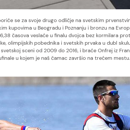
boriće se za svoje drugo odličje na svetskim prvenstv
tskim kupovima u Beogradu i Poznanju i bronzu na Evr
38 časova veslaće u finalu dvojca bez kormilara protiv B
ske, olimpijskih pobednika i svetskih prvaka u dubl sku
 svetskoj sceni od 2009 do 2016, i braće Onfrej iz Fr
inale u kojem je naš čamac završio na trećem mestu. U 