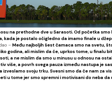
nosu na prethodne dve u Sarasoti. Od početka smo kr
a, kada je postalo očigledno da imamo finale u džep
odao –
Među najboljih šest čamaca smo na svetu, što 
liko godina, ali mislim da će, uprkos tome, u finalu
soti, a ne mislim da smo u minusu u odnosu na ostale
tiv više, a povrh svega pauza između nastupa je s
nju da izveslamo svoju trku. Svesni smo da će nam za
eti u tome jer smo spremni i motivisani do neba da 