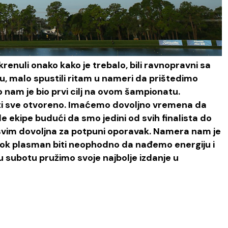
enuli onako kako je trebalo, bili ravnopravni sa
u, malo spustili ritam u nameri da prištedimo
nam je bio prvi cilj na ovom šampionatu.
 biti sve otvoreno. Imaćemo dovoljno vremena da
 ekipe budući da smo jedini od svih finalista do
asvim dovoljna za potpuni oporavak. Namera nam je
 visok plasman biti neophodno da nađemo energiju i
u subotu pružimo svoje najbolje izdanje u