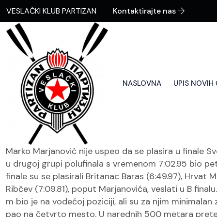
VESLAČKI KLUB PARTIZAN
Kontaktirajte nas
NASLOVNA
UPIS NOVIH
Marko Marjanović nije uspeo da se plasira u finale Sv
u drugoj grupi polufinala s vremenom 7:02.95 bio pet
finale su se plasirali Britanac Baras (6:49.97), Hrvat
Ribčev (7:09.81), poput Marjanovića, veslati u B final
m bio je na vodećoj poziciji, ali su za njim minimalan
pao na četvrto mesto. U narednih 500 metara preteka