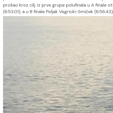
prošao kroz cilj. Iz prve grupe polufinala u A finale o
(6:53.01), a u B finale Poljak Vegricki-Smiček (6:56.43