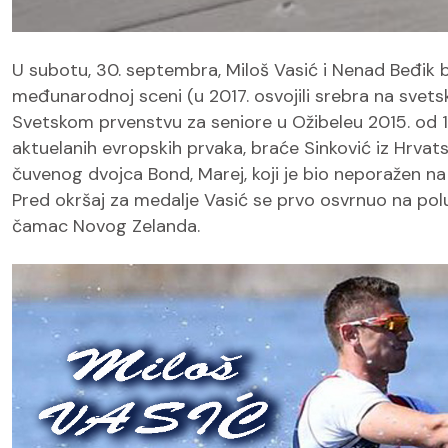
U subotu, 30. septembra, Miloš Vasić i Nenad Beđik 
međunarodnoj sceni (u 2017. osvojili srebra na sve
Svetskom prvenstvu za seniore u Ožibeleu 2015. od 16,
aktuelanih evropskih prvaka, braće Sinković iz Hrvat
čuvenog dvojca Bond, Marej, koji je bio neporažen na
Pred okršaj za medalje Vasić se prvo osvrnuo na poluf
čamac Novog Zelanda.