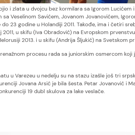
osvojio i zlata u dvojcu bez kormilara sa Igorom Luci
arom sa Veselinom Savićem, Jovanom Jovanovićem, Igo
 23 godine u Holandiji 2011. Takođe, ima i četiri sreb
011, u skifu (Iva Obradović) na Evropskom prvenstvu za s
orusiji 2013. i u skifu (Andrija Šljukić) na Svetskom prv
renažnom procesu rada sa juniorskim osmercom koji je 
 u Varezeu u nedelju su na stazu izašle još tri srpsk
nkurenciji Jovana Arsić je bila šesta. Petar Jovanović i
nkurenciji 19 dubl skulova za lake veslače.