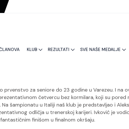
 ČLANOVA
KLUB
REZULTATI
SVE NAŠE MEDALJE
sko prvenstvo za seniore do 23 godine u Varezeu. I na 
rezentativnom četvercu bez kormilara, koji su pored njih
Na šampionatu u Italiji naš klub je predstavljao i Alek
ntativnog odličja u trenerskoj karijeri. Ivković je vodi
fantastičnim finišom u finalnom okršaju.