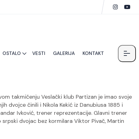
OSTALO
VESTI
GALERIJA
KONTAKT
ovom takmičenju Veslački klub Partizan je imao svoje
 dvojce činili i Nikola Kekić iz Danubiusa 1885 i
sandar Ivković, trener reprezentacije. Glavni trener
o srpski dvojac bez kormilara Viktor Pivač, Martin