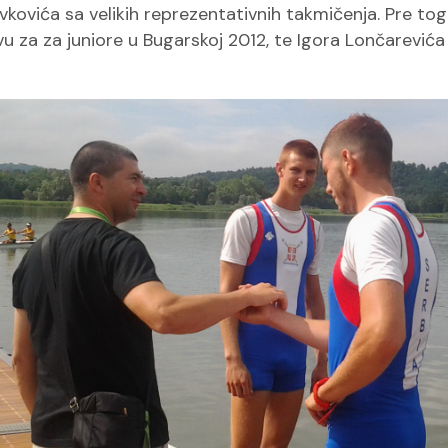
ovića sa velikih reprezentativnih takmičenja. Pre toga
a za juniore u Bugarskoj 2012, te Igora Lončarevića i 