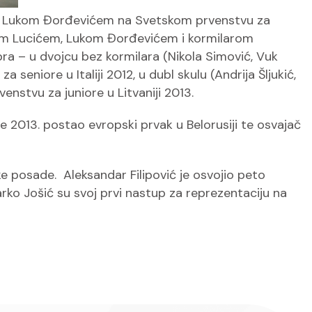
ćem i Lukom Đorđevićem na Svetskom prvenstvu za
rom Lucićem, Lukom Đorđevićem i kormilarom
ra – u dvojcu bez kormilara (Nikola Simović, Vuk
eniore u Italiji 2012, u dubl skulu (Andrija Šljukić,
enstvu za juniore u Litvaniji 2013.
2013. postao evropski prvak u Belorusiji te osvajač
e posade. Aleksandar Filipović je osvojio peto
 Marko Jošić su svoj prvi nastup za reprezentaciju na