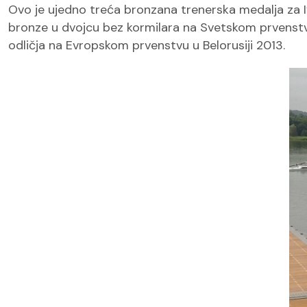
Ovo je ujedno treća bronzana trenerska medalja za Ivk
bronze u dvojcu bez kormilara na Svetskom prvenstvu z
odličja na Evropskom prvenstvu u Belorusiji 2013.