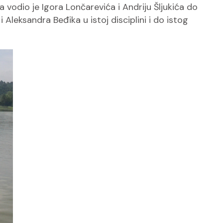
 vodio je Igora Lončarevića i Andriju Šljukića do
Aleksandra Beđika u istoj disciplini i do istog