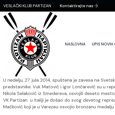
VESLAČKI KLUB PARTIZAN
Kontaktirajte nas
NASLOVNA
UPIS NOVIH
U nedelju, 27. jula 2014, spuštena je zavesa na Svet
predstavnike. Vuk Matović i igor Lončarević su u repe
Nikola Selaković iz Smedereva, osvojili deseto mesto. 
VK Partizan u Italiji je došao do svog devetog repreze
Mačković koji je u Varezeu osvojio bronzanu medalju 