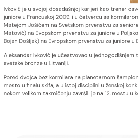
Ivković je u svojoj dosadašnjoj karijeri kao trener 
juniore u Francuskoj 2009. i u četvercu sa kormil
Matejom Jošićem na Svetskom prvenstvu za seniore do
Matović) na Evopskom prvenstvu za juniore u Poljskoj 2
Bojan Došljak) na Evropskom prvenstvu za juniore u Bel
Aleksandar Ivković je učestvovao u jednogodišnjem t
svetske bronze u Litvaniji.
Pored dvojca bez kormilara na planetarnom šampionatu
mesto u finalu skifa, a u istoj disciplini u ženskoj ko
nekom velikom takmičenju završili je na 12. mestu u ko