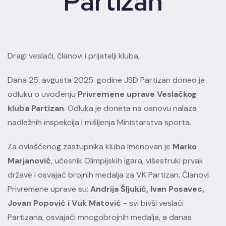
Partizan
Dragi veslači, članovi i prijatelji kluba,
Dana 25. avgusta 2025. godine JSD Partizan doneo je
odluku o uvođenju
Privremene uprave Veslačkog
kluba Partizan
. Odluka je doneta na osnovu nalaza
nadležnih inspekcija i mišljenja Ministarstva sporta.
Za ovlašćenog zastupnika kluba imenovan je
Marko
Marjanović
, učesnik Olimpijskih igara, višestruki prvak
države i osvajač brojnih medalja za VK Partizan. Članovi
Privremene uprave su:
Andrija Šljukić, Ivan Posavec,
Jovan Popović i Vuk Matović
- svi bivši veslači
Partizana, osvajači mnogobrojnih medalja, a danas