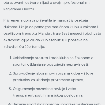
obrazovani i ostvareni ljudi u svojim profesionalnim
karijerama i životu.
Privremena uprava prihvatila je mandat iz osećaja
dužnosti i želje da pomogne matičnom klubu u važnom i
osetljivom trenutku. Mandat traje šest meseci i obuhvata
aktivnosti čiji je cilj da klub stabilizuju i postave na
zdravije i čvršće temelje:
Usklađivanje statuta i rada kluba sa Zakonom o
sportu i otklanjanje postojećih nepravilnosti,
Sprovođenje izbora novih organa kluba - što je
preduslov za ukidanje privremene uprave,
Osiguravanje nezavisne revizije i veće
transparentnosti finansijskog poslovanja,
Jačanje sportskog pogona i podrške veslačima svih