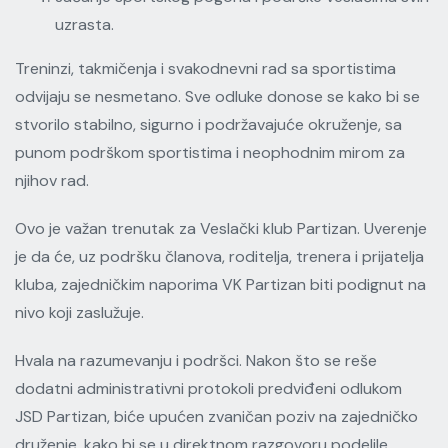
uzrasta.
Treninzi, takmičenja i svakodnevni rad sa sportistima
odvijaju se nesmetano. Sve odluke donose se kako bi se
stvorilo stabilno, sigurno i podržavajuće okruženje, sa
punom podrškom sportistima i neophodnim mirom za
njihov rad.
Ovo je važan trenutak za Veslački klub Partizan. Uverenje
je da će, uz podršku članova, roditelja, trenera i prijatelja
kluba, zajedničkim naporima VK Partizan biti podignut na
nivo koji zaslužuje.
Hvala na razumevanju i podršci. Nakon što se reše
dodatni administrativni protokoli predviđeni odlukom
JSD Partizan, biće upućen zvaničan poziv na zajedničko
druženje, kako bi se u direktnom razgovoru podelile