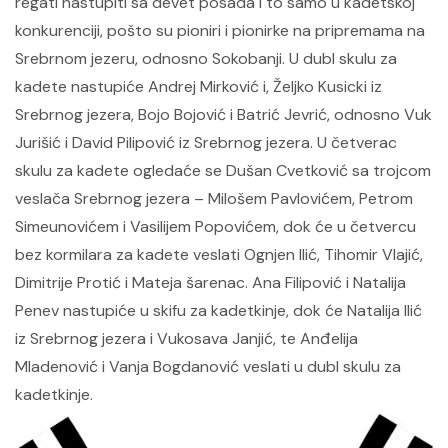
regati nastupiti sa devet posada i to samo u kadetskoj
konkurenciji, pošto su pioniri i pionirke na pripremama na
Srebrnom jezeru, odnosno Sokobanji. U dubl skulu za
kadete nastupiće Andrej Mirković i, Željko Kusicki iz
Srebrnog jezera, Bojo Bojović i Batrić Jevrić, odnosno Vuk
Jurišić i David Pilipović iz Srebrnog jezera. U četverac
skulu za kadete ogledaće se Dušan Cvetković sa trojcom
veslača Srebrnog jezera – Milošem Pavlovićem, Petrom
Simeunovićem i Vasilijem Popovićem, dok će u četvercu
bez kormilara za kadete veslati Ognjen Ilić, Tihomir Vlajić,
Dimitrije Protić i Mateja šarenac. Ana Filipović i Natalija
Penev nastupiće u skifu za kadetkinje, dok će Natalija Ilić
iz Srebrnog jezera i Vukosava Janjić, te Anđelija
Mladenović i Vanja Bogdanović veslati u dubl skulu za
kadetkinje.