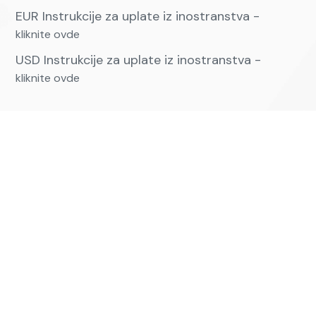
EUR Instrukcije za uplate iz inostranstva -
kliknite ovde
USD Instrukcije za uplate iz inostranstva -
kliknite ovde
Kontakt
Kontaktirajte nas
+381 63 593669,+381 63 230933
Email:
vkpartizan@vkpartizan.rs
VESLAČKI KLUB PARTIZAN - Copyright 2023. All rights reserved.