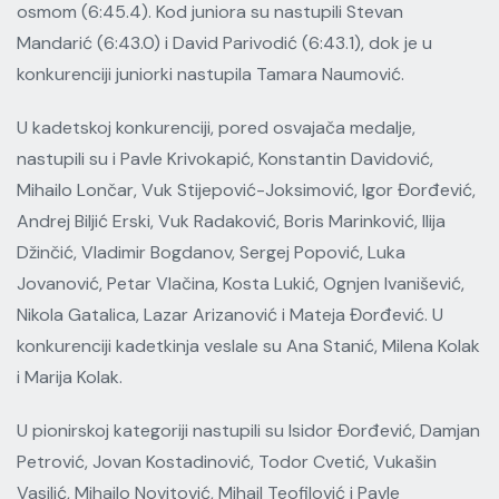
osmom (6:45.4). Kod juniora su nastupili Stevan
Mandarić (6:43.0) i David Parivodić (6:43.1), dok je u
konkurenciji juniorki nastupila Tamara Naumović.
U kadetskoj konkurenciji, pored osvajača medalje,
nastupili su i Pavle Krivokapić, Konstantin Davidović,
Mihailo Lončar, Vuk Stijepović-Joksimović, Igor Đorđević,
Andrej Biljić Erski, Vuk Radaković, Boris Marinković, Ilija
Džinčić, Vladimir Bogdanov, Sergej Popović, Luka
Jovanović, Petar Vlačina, Kosta Lukić, Ognjen Ivanišević,
Nikola Gatalica, Lazar Arizanović i Mateja Đorđević. U
konkurenciji kadetkinja veslale su Ana Stanić, Milena Kolak
i Marija Kolak.
U pionirskoj kategoriji nastupili su Isidor Đorđević, Damjan
Petrović, Jovan Kostadinović, Todor Cvetić, Vukašin
Vasilić, Mihailo Novitović, Mihail Teofilović i Pavle