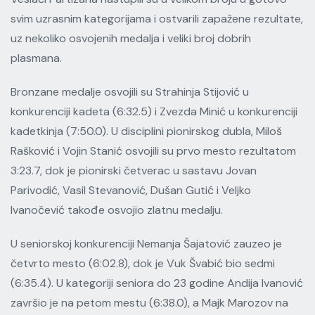
svim uzrasnim kategorijama i ostvarili zapažene rezultate,
uz nekoliko osvojenih medalja i veliki broj dobrih
plasmana.
Bronzane medalje osvojili su Strahinja Stijović u
konkurenciji kadeta (6:32.5) i Zvezda Minić u konkurenciji
kadetkinja (7:50.0). U disciplini pionirskog dubla, Miloš
Rašković i Vojin Stanić osvojili su prvo mesto rezultatom
3:23.7, dok je pionirski četverac u sastavu Jovan
Parivodić, Vasil Stevanović, Dušan Gutić i Veljko
Ivanočević takođe osvojio zlatnu medalju.
U seniorskoj konkurenciji Nemanja Šajatović zauzeo je
četvrto mesto (6:02.8), dok je Vuk Švabić bio sedmi
(6:35.4). U kategoriji seniora do 23 godine Andija Ivanović
završio je na petom mestu (6:38.0), a Majk Marozov na