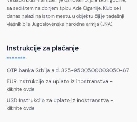
Veslački klub ''Partizan'' je osnovan 5. jula 1951. godine,
sa sedištem na donjem špicu Ade Ciganlije. Klub se i
danas nalazi na istom mestu, u objektu čiji je tadašnji
vlasnik bila Jugoslovenska narodna armija (JNA)
Instrukcije za plaćanje
OTP banka Srbija a.d. 325-9500500003050-67
EUR Instrukcije za uplate iz inostranstva -
kliknite ovde
USD Instrukcije za uplate iz inostranstva -
kliknite ovde
Kontakt