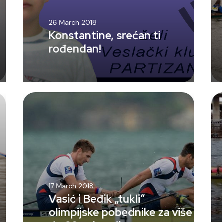
26 March 2018
Konstantine, srećan ti
rođendan!
17 March 2018
Vasić i Beđik „tukli“
olimpijske pobednike za više