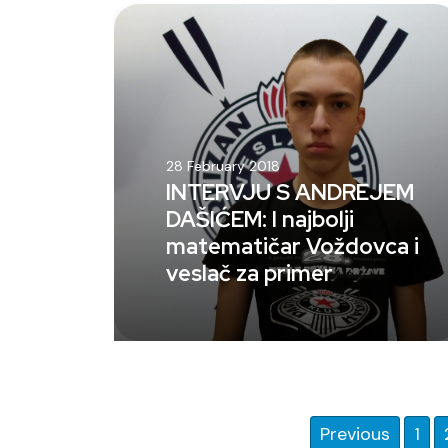
28 February 2018
INTERVJU S ANDREJEM
DAŠIĆEM: I najbolji
matematičar Voždovca i
veslač za primer
Previous
1