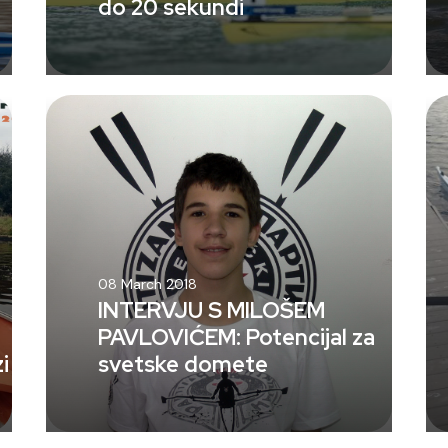
do 20 sekundi
08 March 2018
INTERVJU S MILOŠEM
PAVLOVIĆEM: Potencijal za
i
svetske domete