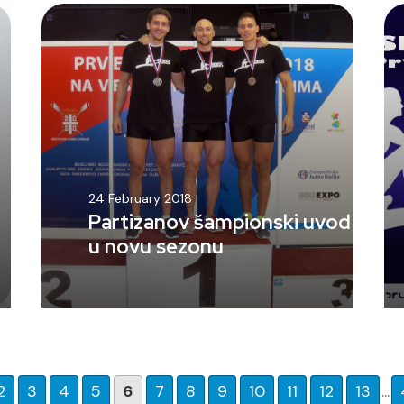
24 February 2018
Partizanov šampionski uvod
u novu sezonu
2
3
4
5
6
7
8
9
10
11
12
13
...