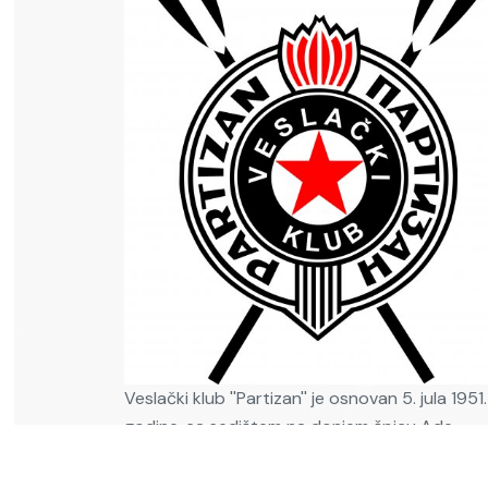
Veslački klub ''Partizan'' je osnovan 5. jula 1951.
godine, sa sedištem na donjem špicu Ade
Ciganlije. Klub se i danas nalazi na istom mestu
objektu čiji je tadašnji vlasnik bila Jugosloven