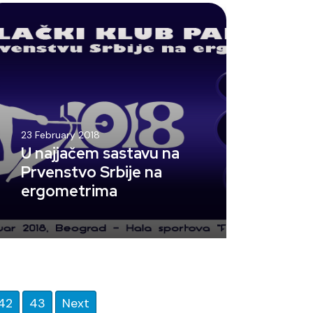
23 February 2018
U najjačem sastavu na
Prvenstvo Srbije na
ergometrima
42
43
Next